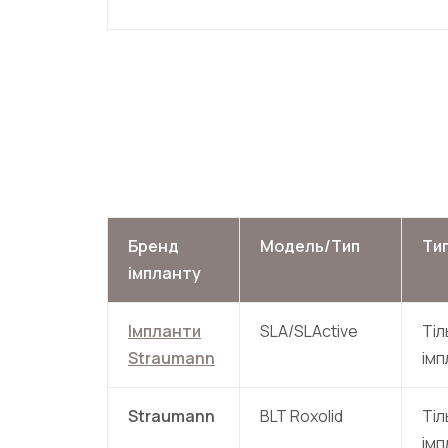
Бренд
Модель/Тип
Ти
імпланту
Імпланти
SLA/SLActive
Тіл
Straumann
імп
Straumann
BLT Roxolid
Тіл
імп