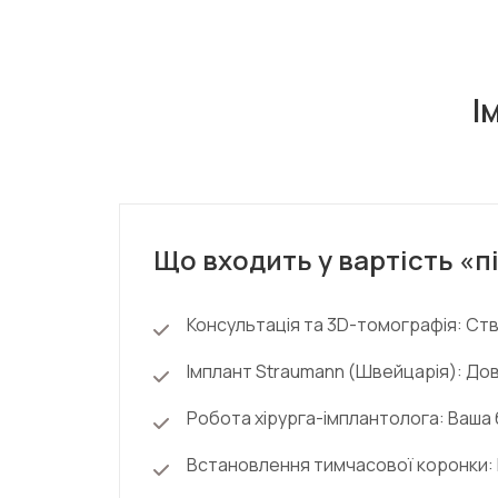
І
Що входить у вартість «п
Консультація та 3D-томографія:
Ств
Імплант Straumann (Швейцарія):
Дові
Робота хірурга-імплантолога:
Ваша 
Встановлення тимчасової коронки: