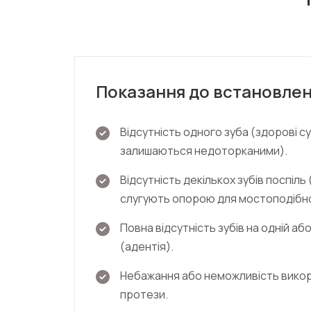
Показання до встановлен
Відсутність одного зуба (здорові су
залишаються недоторканими).
Відсутність декількох зубів поспіль 
слугують опорою для мостоподібно
Повна відсутність зубів на одній а
(адентія).
Небажання або неможливість викор
протези.