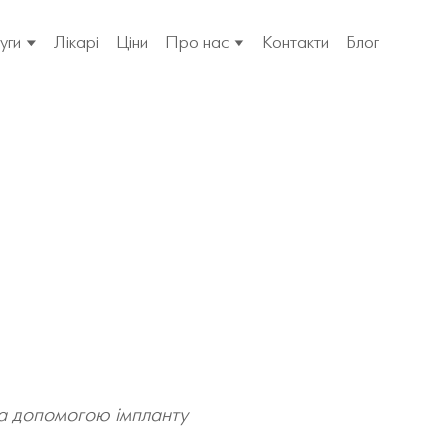
уги
Лікарі
Ціни
Про нас
Контакти
Блог
а допомогою імпланту