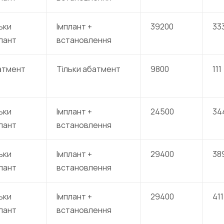
ьки
Імплант +
39200
33
лант
встановлення
атмент
Тільки абатмент
9800
111
ьки
Імплант +
24500
34
лант
встановлення
ьки
Імплант +
29400
38
лант
встановлення
ьки
Імплант +
29400
411
лант
встановлення