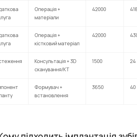
даткова
Операція +
42000
41
слуга
матеріали
даткова
Операція +
42000
43
слуга
кістковий матеріал
стеження
Консультація + 3D
1500
24
сканування/КТ
мпонент
Формувач +
3650
40
ланту
встановлення
Кому підходить імплантація зубі