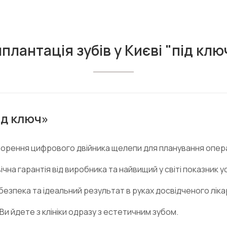
мплантація зубів у Києві "під клю
ід ключ»
орення цифрового двійника щелепи для планування операц
чна гарантія від виробника та найвищий у світі показник 
безпека та ідеальний результат в руках досвідченого ліка
Ви йдете з клініки одразу з естетичним зубом.