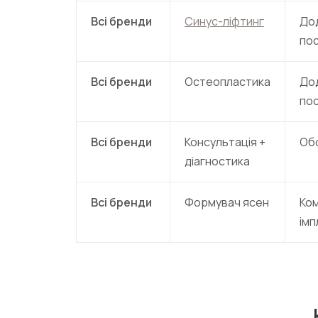
Всі бренди
Синус-ліфтинг
До
по
Всі бренди
Остеопластика
До
по
Всі бренди
Консультація +
Об
діагностика
Всі бренди
Формувач ясен
Ко
імп