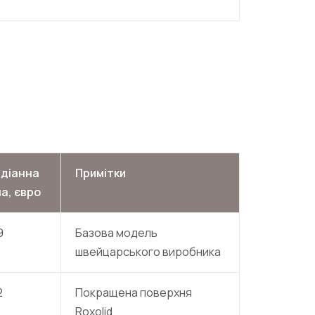
діанна
Примітки
на, євро
9
Базова модель
швейцарського виробника
2
Покращена поверхня
Roxolid