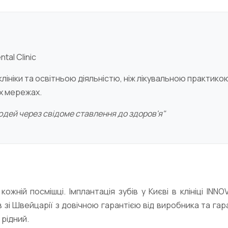
tal Clinic
лініки та освітньою діяльністю, ніж лікувальною практико
их мережах.
людей через свідоме ставлення до здоров'я"
ожній посмішці. Імплантація зубів у Києві в клініці IN
зі Швейцарії з довічною гарантією від виробника та га
 рідний.