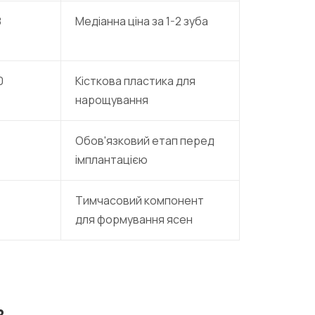
8
Медіанна ціна за 1-2 зуба
0
Кісткова пластика для
нарощування
Обов'язковий етап перед
імплантацією
Тимчасовий компонент
для формування ясен
в