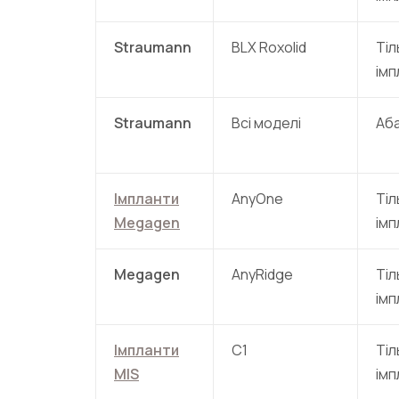
Straumann
BLX Roxolid
Тіл
імп
Straumann
Всі моделі
Аб
Імпланти
AnyOne
Тіл
Megagen
імп
Megagen
AnyRidge
Тіл
імп
Імпланти
C1
Тіл
MIS
імп