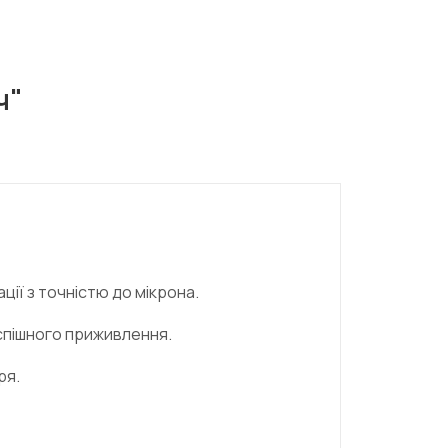
ч"
ії з точністю до мікрона.
успішного приживлення.
ря.