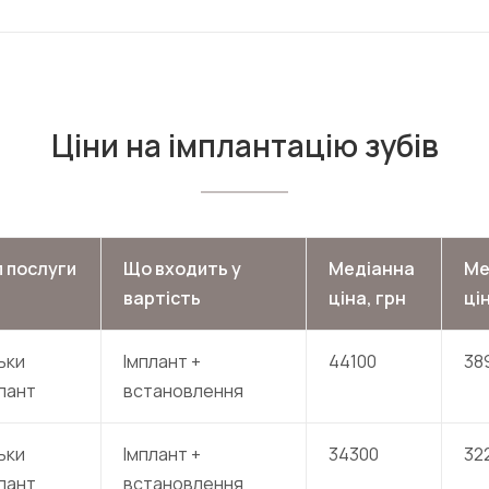
Ціни на імплантацію зубів
п послуги
Що входить у
Медіанна
Ме
вартість
ціна, грн
ці
ьки
Імплант +
44100
38
лант
встановлення
ьки
Імплант +
34300
32
лант
встановлення