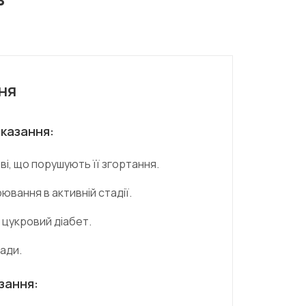
ня
казання:
і, що порушують її згортання.
ювання в активній стадії.
цукровий діабет.
лади.
зання: