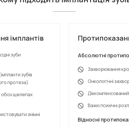
ня імплантів
Протипоказан
сідні зуби
Абсолютні протипо
Захворювання кров
(імпланти зубів
Онкологічні захвор
го протеза).
Декомпенсований 
бо обох щелепах
Важкі психічні роз
истовувати знімні
Відносні протипока