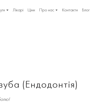
уги
Лікарі
Ціни
Про нас
Контакти
Блог
зуба (Ендодонтія)
болю!