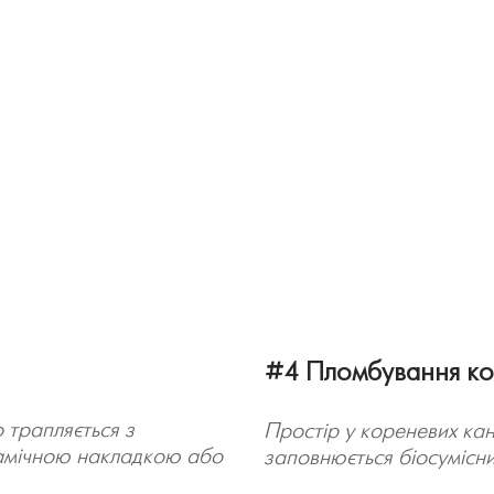
#4 Пломбування ко
 трапляється з
Простір у кореневих ка
рамічною накладкою або
заповнюється біосумісн