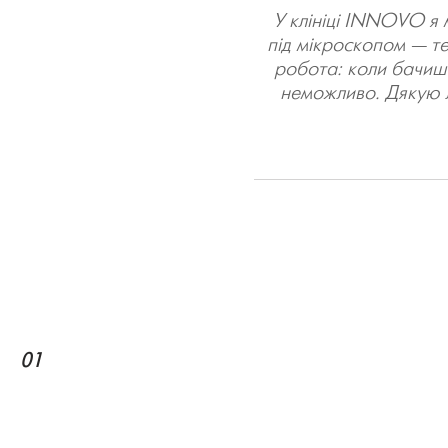
У клініці INNOVO я 
під мікроскопом — те
робота: коли бачиш з
неможливо. Дякую 
01