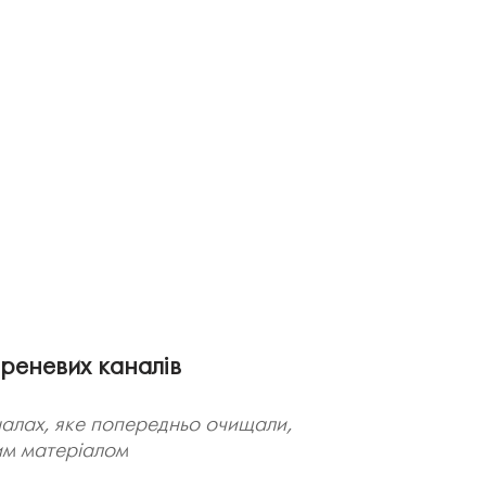
реневих каналів
налах, яке попередньо очищали,
им матеріалом