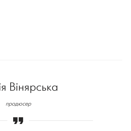
я Вінярська
продюсер