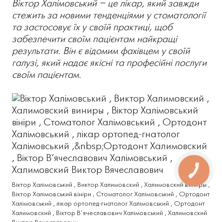
Віктор Халімовський – це лікар, який завжди
стежить за новими тенденціями у стоматології
та застосовує їх у своїй практиці, щоб
забезпечити своїм пацієнтам найкращі
результати. Він є відомим фахівцем у своїй
галузі, який надає якісні та професійні послуги
своїм пацієнтам.
КНОПКА
ЗВ'ЯЗКУ
Віктор Халімовський , Виктор Халимовский , Халимовский виниры ,
Віктор Халімовський вініри , Стоматолог Халімовський , Ортодонт
Халімовський , лікар ортопед-гнатолог Халімовський , Ортодонт
Халимовский , Віктор В’ячеславович Халімовський , Халимовский