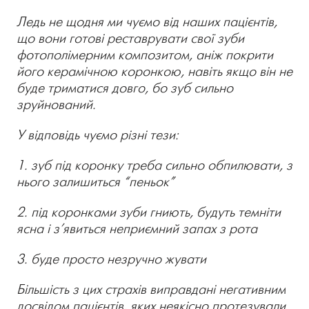
Ледь не щодня ми чуємо від наших пацієнтів,
що вони готові реставрувати свої зуби
фотополімерним композитом, аніж покрити
його керамічною коронкою, навіть якщо він не
буде триматися довго, бо зуб сильно
зруйнований.
У відповідь чуємо різні тези:
1. зуб під коронку треба сильно обпилювати, з
нього залишиться “пеньок”
2. під коронками зуби гниють, будуть темніти
ясна і з’явиться неприємний запах з рота
3. буде просто незручно жувати
Більшість з цих страхів виправдані негативним
досвідом пацієнтів, яких неякісно протезували