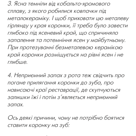
3. Ясна темніли від кобальто-хромового
сплаву, з якого робилися ковпачки під
металокераміку. І щоб приховати цю металеву
гірлянду у края коронки, її треба було завести
глибоко під ясеневий край, що спричиняло
запалення та потемніння ясен у майбутньому.
При протезуванні безметалевою керамікою
край коронки розміщується на рівні ясен і не
глибше.
4. Неприємний запах з рота теж свідчить про
погане прилягання коронки до зуба, про
нависаючі краї реставрації, де скупчуються
залишки їжі і потім з’являється неприємний
запах.
Ось деякі причини, чому не потрібно боятися
ставити коронку на зуб: