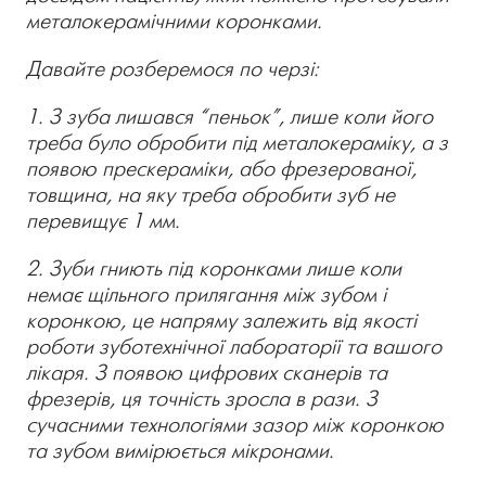
металокерамічними коронками.
Давайте розберемося по черзі:
1. З зуба лишався “пеньок”, лише коли його
треба було обробити під металокераміку, а з
появою прескераміки, або фрезерованої,
товщина, на яку треба обробити зуб не
перевищує 1 мм.
2. Зуби гниють під коронками лише коли
немає щільного прилягання між зубом і
коронкою, це напряму залежить від якості
роботи зуботехнічної лабораторії та вашого
лікаря. З появою цифрових сканерів та
фрезерів, ця точність зросла в рази. З
сучасними технологіями зазор між коронкою
та зубом вимірюється мікронами.